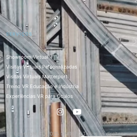
SERVIÇOS
Showroom Virtual
Visitas Virtuais Personalizadas
Visitas Virtuais Matterport
Treino VR Educação e Indústria
Experiências VR para Óculos
Copyright Ⓒ 2025 UNIT360 Todos os direitos