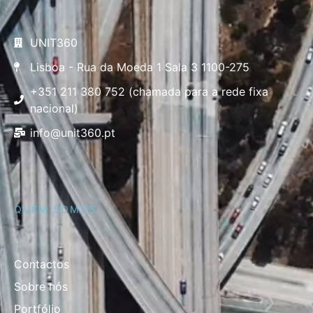
UNIT360
Lisboa - Rua da Moeda 1 Sala 3 1100-275
+351 211 380 752 (chamada para a rede fixa
nacional)
info@unit360.pt
QUEM SOMOS
Contactos
Sobre nós
Portfólio