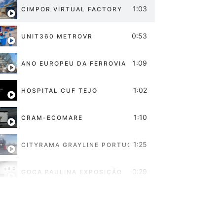
1:03
CIMPOR VIRTUAL FACTORY
0:53
UNIT360 METROVR
1:09
ANO EUROPEU DA FERROVIA
1:02
HOSPITAL CUF TEJO
1:10
CRAM-ECOMARE
1:25
CITYRAMA GRAYLINE PORTUGAL
0:29
GOCA PAULINA EXPOSIÇÃO
1:12
BRITISH SCHOOL OF LISBON