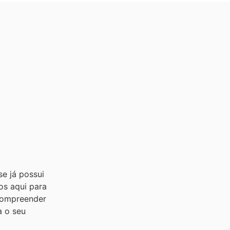
se já possui
os aqui para
compreender
a o seu